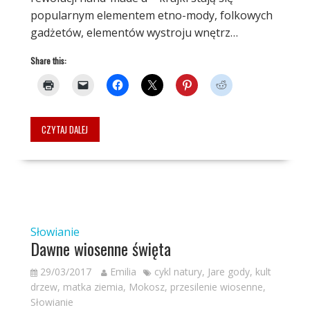
popularnym elementem etno-mody, folkowych
gadżetów, elementów wystroju wnętrz…
Share this:
CZYTAJ DALEJ
Słowianie
Dawne wiosenne święta
29/03/2017
Emilia
cykl natury
,
Jare gody
,
kult
drzew
,
matka ziemia
,
Mokosz
,
przesilenie wiosenne
,
Słowianie