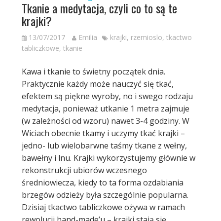
Tkanie a medytacja, czyli co to są te
krajki?
13/07/2017
Emilia
krajki
,
rzemioslo
,
tkactwo
tabliczkowe
,
tkanie
Kawa i tkanie to świetny początek dnia.
Praktycznie każdy może nauczyć się tkać,
efektem są piękne wyroby, no i swego rodzaju
medytacja, ponieważ utkanie 1 metra zajmuje
(w zależności od wzoru) nawet 3-4 godziny. W
Wiciach obecnie tkamy i uczymy tkać krajki –
jedno- lub wielobarwne taśmy tkane z wełny,
bawełny i lnu. Krajki wykorzystujemy głównie w
rekonstrukcji ubiorów wczesnego
średniowiecza, kiedy to ta forma ozdabiania
brzegów odzieży była szczególnie popularna.
Dzisiaj tkactwo tabliczkowe ożywa w ramach
rewolucji hand-made’u – krajki stają się