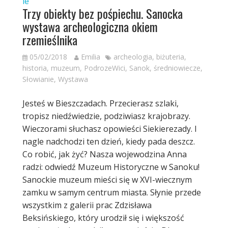
ie
Trzy obiekty bez pośpiechu. Sanocka
wystawa archeologiczna okiem
rzemieślnika
05/02/2018
Emilia
archeologia
,
biżuteria
,
historia
,
muzeum
,
PodrozeWici
,
Sanok
,
średniowiecze
,
Słowianie
,
Wystawa
Jesteś w Bieszczadach. Przecierasz szlaki,
tropisz niedźwiedzie, podziwiasz krajobrazy.
Wieczorami słuchasz opowieści Siekierezady. I
nagle nadchodzi ten dzień, kiedy pada deszcz.
Co robić, jak żyć? Nasza wojewodzina Anna
radzi: odwiedź Muzeum Historyczne w Sanoku!
Sanockie muzeum mieści się w XVI-wiecznym
zamku w samym centrum miasta. Słynie przede
wszystkim z galerii prac Zdzisława
Beksińskiego, który urodził się i większość