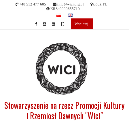
Skip
+48 512 477 605
info@wici.org.pl
Łódź, PL
to
KRS: 0000655710
content
Wspieraj!
Stowarzyszenie na rzecz Promocji Kultury
i Rzemiosł Dawnych "Wici"