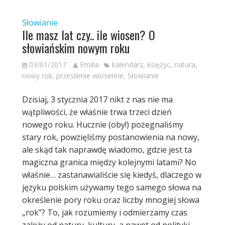
Słowianie
Ile masz lat czy.. ile wiosen? O
słowiańskim nowym roku
03/01/2017
Emilia
kalendarz
,
księżyc
,
natura
,
nowy rok
,
przesilenie wiosenne
,
Słowianie
Dzisiaj, 3 stycznia 2017 nikt z nas nie ma
wątpliwości, że właśnie trwa trzeci dzień
nowego roku. Hucznie (oby!) pożegnaliśmy
stary rok, powzięliśmy postanowienia na nowy,
ale skąd tak naprawdę wiadomo, gdzie jest ta
magiczna granica między kolejnymi latami? No
właśnie… zastanawialiście się kiedyś, dlaczego w
języku polskim używamy tego samego słowa na
określenie pory roku oraz liczby mnogiej słowa
„rok”? To, jak rozumiemy i odmierzamy czas
zależy od natury, kultury, a nawet od polityki.