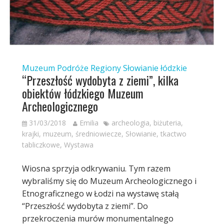
Muzeum
Podróże
Regiony
Słowianie
łódzkie
“Przeszłość wydobyta z ziemi”, kilka
obiektów łódzkiego Muzeum
Archeologicznego
31/03/2018
Emilia
archeologia
,
biżuteria
,
krajki
,
muzeum
,
średniowiecze
,
Słowianie
,
tkactwo
tabliczkowe
,
Wystawa
Wiosna sprzyja odkrywaniu. Tym razem
wybraliśmy się do Muzeum Archeologicznego i
Etnograficznego w Łodzi na wystawę stałą
“Przeszłość wydobyta z ziemi”. Do
przekroczenia murów monumentalnego