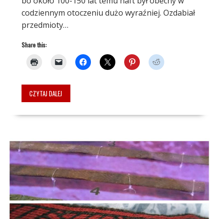
bo około 100-150 lat temu haft był obecny w
codziennym otoczeniu dużo wyraźniej. Ozdabiał
przedmioty…
Share this:
CZYTAJ DALEJ