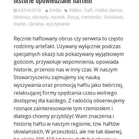
02/04/2018
Emilia
folklor
,
haft
,
matka ziemia
,
Mokosz
,
obrzędy
,
ręcznik
,
Rosja
,
rzemioslo
,
Słowianie
,
tkanie
,
Ukraina
,
wyszywanie
Ręcznie haftowany obrus czy serweta to często
rodzinny artefakt. Używany wyłącznie podczas
specjalnych okazji lub pokazywany wyjątkowym
gościom, przywołuje wspomnienia, opowiada
historie, przenosi nas w inny czas. W naszym
Stowarzyszeniu zajmujemy się nauką
wyszywania oraz promocją haftu jako twórczej,
relaksującej formy spędzania czasu wolnego
dostępnej dla każdego. Z radością obserwujemy
rosnące zainteresowanie tym rzemiosłem i
dlatego chcemy przybliżyć Wam znaczenia i
historię haftu w naszym regionie, tzw. haftów
słowiańskich. W przeszłości, ale nie tak dawnej,