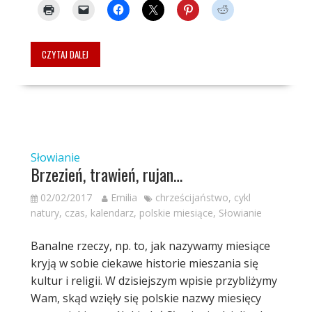
CZYTAJ DALEJ
Słowianie
Brzezień, trawień, rujan…
02/02/2017
Emilia
chrześcijaństwo
,
cykl
natury
,
czas
,
kalendarz
,
polskie miesiące
,
Słowianie
Banalne rzeczy, np. to, jak nazywamy miesiące
kryją w sobie ciekawe historie mieszania się
kultur i religii. W dzisiejszym wpisie przybliżymy
Wam, skąd wzięły się polskie nazwy miesięcy