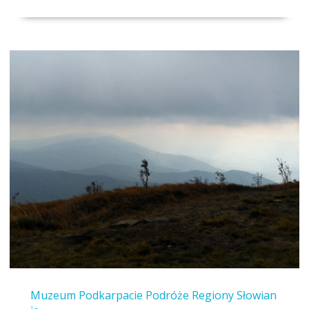
Muzeum
Podkarpacie
Podróże
Regiony
Słowian