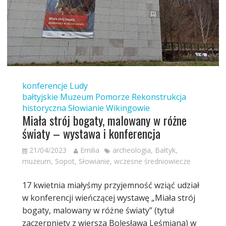
konferencje
Ludy
bałtyjskie
Muzeum
Pomorze
Rekonstrukcja
historyczna
Słowianie
Wikingowie
Miała strój bogaty, malowany w różne
światy – wystawa i konferencja
21/04/2023
Emilia
archeologia
,
Bałtyk
,
muzeum
,
Sopot
,
Słowianie
,
wczesne średniowiecze
17 kwietnia miałyśmy przyjemność wziąć udział
w konferencji wieńczącej wystawę „Miała strój
bogaty, malowany w różne światy” (tytuł
zaczerpnięty z wiersza Bolesława Leśmiana) w