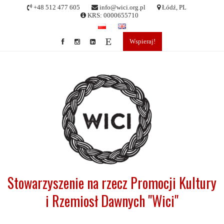
Skip
+48 512 477 605
info@wici.org.pl
Łódź, PL
to
KRS: 0000655710
content
Wspieraj!
Stowarzyszenie na rzecz Promocji Kultury
i Rzemiosł Dawnych "Wici"