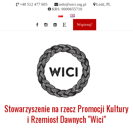
Skip
+48 512 477 605
info@wici.org.pl
Łódź, PL
to
KRS: 0000655710
content
Wspieraj!
Stowarzyszenie na rzecz Promocji Kultury
i Rzemiosł Dawnych "Wici"