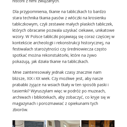
historii z nimi związanych.
Dla przypomnienia, tkanie na tabliczkach to bardzo
stara technika tkania pasów z włóczki na krosienku
tabliczkowym, czyli zestawie małych płaskich tabliczek,
których obracanie pozwala uzyskać ciekawe, unikatowe
wzory. W Polsce tabliczki pojawiają się coraz częściej w
kontekście archeologii i rekonstrukcji historycznej, na
festiwalach starożytności czy średniowiecza często
spotkać można rekonstuktorki, które na żywo
pokazują, jak działa tkanie na tabliczkach.
Mnie zainteresowały jednak czasy znacznie nam
bliższe, XIX i XX wiek. Czy możliwe jest, aby nasze
prababki żyjące na wsiach tkały w ten sposób paski i
tasiemki? Wyruszyłam więc w podróż po muzeach,
archiwach i bibliotekach, aby zobaczyć, co kryje się w
magazynach i porozmawiać z opiekunami tych
zbiorów.