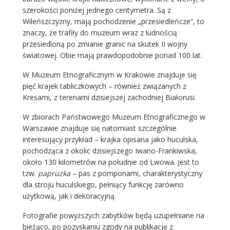
szerokości poniżej jednego centymetra. Są z
Wileńszczyzny, mają pochodzenie „przesiedleńcze”, to
znaczy, że trafiły do muzeum wraz z ludnością
przesiedloną po zmianie granic na skutek II wojny
światowej. Obie mają prawdopodobnie ponad 100 lat.
W Muzeum Etnograficznym w Krakowie znajduje się
pięć krajek tabliczkowych – również związanych z
Kresami, z terenami dzisiejszej zachodniej Białorusi.
W zbiorach Państwowego Muzeum Etnograficznego w
Warszawie znajduje się natomiast szczególnie
interesujący przykład – krajka opisana jako huculska,
pochodząca z okolic dzisiejszego Iwano-Frankiwska,
około 130 kilometrów na południe od Lwowa. Jest to
tzw.
paprużka
– pas z pomponami, charakterystyczny
dla stroju huculskiego, pełniący funkcję zarówno
użytkową, jak i dekoracyjną.
Fotografie powyższych zabytków będą uzupełniane na
bieżąco, po pozyskaniu zgody na publikację z