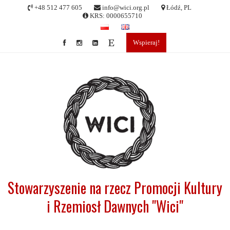
Skip
+48 512 477 605
info@wici.org.pl
Łódź, PL
to
KRS: 0000655710
content
Wspieraj!
Stowarzyszenie na rzecz Promocji Kultury
i Rzemiosł Dawnych "Wici"