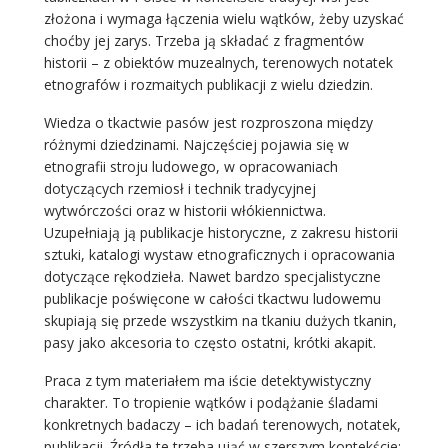
złożona i wymaga łączenia wielu wątków, żeby uzyskać
choćby jej zarys. Trzeba ją składać z fragmentów
historii – z obiektów muzealnych, terenowych notatek
etnografów i rozmaitych publikacji z wielu dziedzin.
Wiedza o tkactwie pasów jest rozproszona między
różnymi dziedzinami. Najczęściej pojawia się w
etnografii stroju ludowego, w opracowaniach
dotyczących rzemiosł i technik tradycyjnej
wytwórczości oraz w historii włókiennictwa.
Uzupełniają ją publikacje historyczne, z zakresu historii
sztuki, katalogi wystaw etnograficznych i opracowania
dotyczące rękodzieła. Nawet bardzo specjalistyczne
publikacje poświęcone w całości tkactwu ludowemu
skupiają się przede wszystkim na tkaniu dużych tkanin,
pasy jako akcesoria to często ostatni, krótki akapit.
Praca z tym materiałem ma iście detektywistyczny
charakter. To tropienie wątków i podążanie śladami
konkretnych badaczy – ich badań terenowych, notatek,
publikacji. Źródła te trzeba ująć w szerszym kontekście: