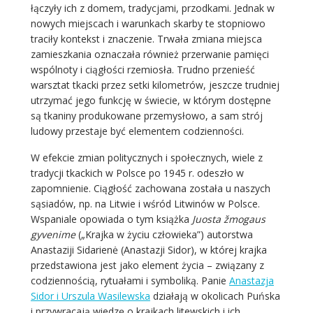
łączyły ich z domem, tradycjami, przodkami. Jednak w
nowych miejscach i warunkach skarby te stopniowo
traciły kontekst i znaczenie. Trwała zmiana miejsca
zamieszkania oznaczała również przerwanie pamięci
wspólnoty i ciągłości rzemiosła. Trudno przenieść
warsztat tkacki przez setki kilometrów, jeszcze trudniej
utrzymać jego funkcję w świecie, w którym dostępne
są tkaniny produkowane przemysłowo, a sam strój
ludowy przestaje być elementem codzienności.
W efekcie zmian politycznych i społecznych, wiele z
tradycji tkackich w Polsce po 1945 r. odeszło w
zapomnienie. Ciągłość zachowana została u naszych
sąsiadów, np. na Litwie i wśród Litwinów w Polsce.
Wspaniale opowiada o tym książka
Juosta žmogaus
gyvenime
(„Krajka w życiu człowieka”) autorstwa
Anastaziji Sidarienė (Anastazji Sidor), w której krajka
przedstawiona jest jako element życia – związany z
codziennością, rytuałami i symboliką. Panie
Anastazja
Sidor i Urszula Wasilewska
działają w okolicach Puńska
i przywracają wiedzę o krajkach litewskich i ich