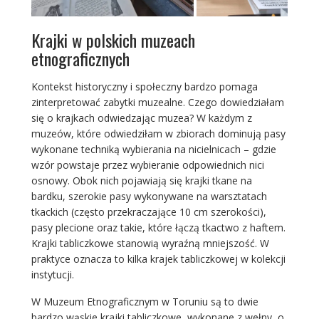
Krajki w polskich muzeach
etnograficznych
Kontekst historyczny i społeczny bardzo pomaga
zinterpretować zabytki muzealne. Czego dowiedziałam
się o krajkach odwiedzając muzea? W każdym z
muzeów, które odwiedziłam w zbiorach dominują pasy
wykonane techniką wybierania na nicielnicach – gdzie
wzór powstaje przez wybieranie odpowiednich nici
osnowy. Obok nich pojawiają się krajki tkane na
bardku, szerokie pasy wykonywane na warsztatach
tkackich (często przekraczające 10 cm szerokości),
pasy plecione oraz takie, które łączą tkactwo z haftem.
Krajki tabliczkowe stanowią wyraźną mniejszość. W
praktyce oznacza to kilka krajek tabliczkowej w kolekcji
instytucji.
W Muzeum Etnograficznym w Toruniu są to dwie
bardzo wąskie krajki tabliczkowe, wykonane z wełny, o