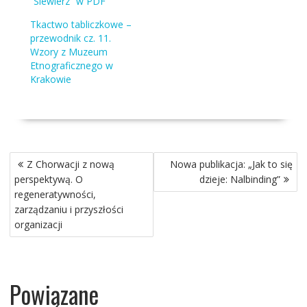
“Siewierz” w PDF
Tkactwo tabliczkowe –
przewodnik cz. 11.
Wzory z Muzeum
Etnograficznego w
Krakowie
Nawigacja
Z Chorwacji z nową
Nowa publikacja: „Jak to się
wpisu
perspektywą. O
dzieje: Nalbinding”
regeneratywności,
zarządzaniu i przyszłości
organizacji
Powiązane