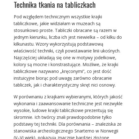
Technika tkania na tabliczkach
Pod względem technicznym wszystkie krajki
tabliczkowe, jakie widziałam w muzeach są
stosunkowo proste. Tabliczki obracane są razem w
jednym kierunku, liczba ich jest niewielka – od kilku do
kilkunastu. Wzory wykorzystują podstawową
właściwość techniki, czyli powstawanie linii ukośnych.
Najczęściej układają się one w motywy jodełkowe,
kolory są mocne i konstrastujące. Możliwe, że krajki
tabliczkowe nazywano „kręconymi”, co jest dość
instuicyjne biorąc pod uwagę zarówno obracanie
tabliczek, jak i charakterystyczny skręt nici osnowy.
W porównaniu z krajkami wybieranymi, których jakość
wykonania i zaawansowanie techniczne jest niezwykle
wysokie, ludowe krajki tabliczkowe prezentują się
skromnie. Ich twórcy znali prawdopodobnie tylko
podstawy tej techniki. Dla porównania – znaleziska ze
stanowiska archeologicznego Snartemo w Norwegii
(V–VI wiek), pokazują znacznie bardziej złożone