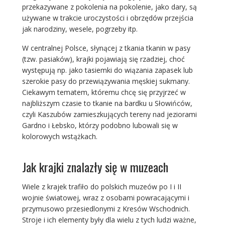
przekazywane z pokolenia na pokolenie, jako dary, są
używane w trakcie uroczystości i obrzędów przejścia
jak narodziny, wesele, pogrzeby itp.
W centralnej Polsce, słynącej z tkania tkanin w pasy
(tzw. pasiaków), krajki pojawiają się rzadziej, choć
występują np. jako tasiemki do wiązania zapasek lub
szerokie pasy do przewiązywania męskiej sukmany.
Ciekawym tematem, któremu chcę się przyjrzeć w
najbliższym czasie to tkanie na bardku u Słowińców,
czyli Kaszubów zamieszkujących tereny nad jeziorami
Gardno i Łebsko, którzy podobno lubowali się w
kolorowych wstążkach.
Jak krajki znalazły się w muzeach
Wiele z krajek trafiło do polskich muzeów po I i II
wojnie światowej, wraz z osobami powracającymi i
przymusowo przesiedlonymi z Kresów Wschodnich.
Stroje i ich elementy były dla wielu z tych ludzi ważne,