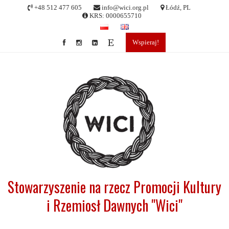
Skip
+48 512 477 605
info@wici.org.pl
Łódź, PL
to
KRS: 0000655710
content
Wspieraj!
Stowarzyszenie na rzecz Promocji Kultury
i Rzemiosł Dawnych "Wici"