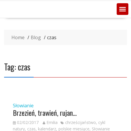
Home
Blog
czas
Tag:
czas
Słowianie
Brzezień, trawień, rujan…
02/02/2017
Emilia
chrześcijaństwo
,
cykl
natury
,
czas
,
kalendarz
,
polskie miesiące
,
Słowianie