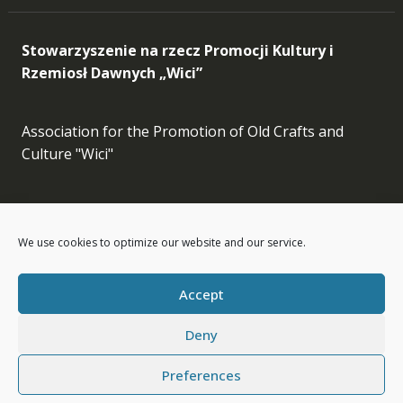
Stowarzyszenie na rzecz Promocji Kultury i
Rzemiosł Dawnych „Wici”
Association for the Promotion of Old Crafts and
Culture "Wici"
Facebook
Instagram
LinkedIn
Etsy
We use cookies to optimize our website and our service.
info[at]wici.org.pl
Accept
Deny
Preferences
Wici © All Rights Reserved