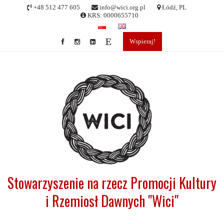
Skip
+48 512 477 605
info@wici.org.pl
Łódź, PL
to
KRS: 0000655710
content
Wspieraj!
Stowarzyszenie na rzecz Promocji Kultury
i Rzemiosł Dawnych "Wici"