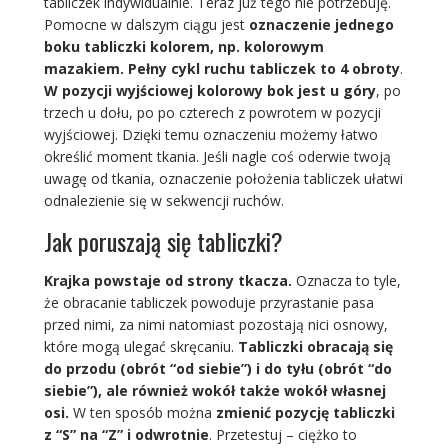
tabliczek indywidualnie. Teraz już tego nie potrzebuję.
Pomocne w dalszym ciągu jest
oznaczenie jednego
boku tabliczki kolorem, np. kolorowym
mazakiem. Pełny cykl ruchu tabliczek to 4 obroty
.
W pozycji wyjściowej kolorowy bok jest u góry
, po
trzech u dołu, po po czterech z powrotem w pozycji
wyjściowej. Dzięki temu oznaczeniu możemy łatwo
określić moment tkania. Jeśli nagle coś oderwie twoją
uwagę od tkania, oznaczenie położenia tabliczek ułatwi
odnalezienie się w sekwencji ruchów.
Jak poruszają się tabliczki?
Krajka powstaje od strony tkacza.
Oznacza to tyle,
że obracanie tabliczek powoduje przyrastanie pasa
przed nimi, za nimi natomiast pozostają nici osnowy,
które mogą ulegać skręcaniu.
Tabliczki obracają się
do przodu (obrót “od siebie”) i do tyłu (obrót “do
siebie”), ale również wokół także wokół własnej
osi.
W ten sposób można
zmienić pozycję tabliczki
z “S” na “Z” i odwrotnie
. Przetestuj – ciężko to