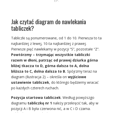
EP.
Jak czytać diagram do nawlekania
tabliczek?
Tabliczki są ponumerowane, od 1 do 10. Pierwsza to ta
najbardziej z lewej, 10-ta najbardziej z prawej.
Pierwsze pięć nawlekamy w pozycji “S”, pozostałe “Z”.
Powtórzmy – trzymając wszystkie tabliczki
razem w dłoni, patrząc od prawej dziurka górna
bliżej tkacza to D, górna dalsza to A, dolna
bliższa to C, dolna dalsza to B.
Spójrzmy teraz na
diagram (Ilustracja 2) – określa on
wyjściowe
ustawienie tabliczek
, do którego będziemy wracać
po każdych czterech ruchach.
Pozycja startowa tabliczek
. Według powyższgo
diagramu
tabliczkę nr 1
należy przekręcić tak, aby w
pozycji A i B była czerwona nić, a w C i D czarna.