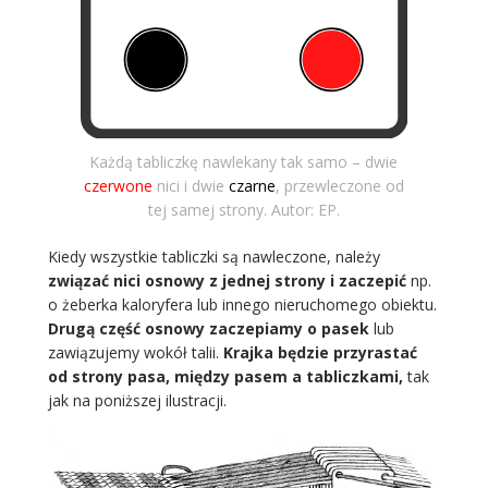
Każdą tabliczkę nawlekany tak samo – dwie
czerwone
nici i dwie
czarne
, przewleczone od
tej samej strony. Autor: EP.
Kiedy wszystkie tabliczki są nawleczone, należy
związać nici osnowy z jednej strony i zaczepić
np.
o żeberka kaloryfera lub innego nieruchomego obiektu.
Drugą część osnowy zaczepiamy o pasek
lub
zawiązujemy wokół talii.
Krajka będzie przyrastać
od strony pasa, między pasem a tabliczkami,
tak
jak na poniższej ilustracji.