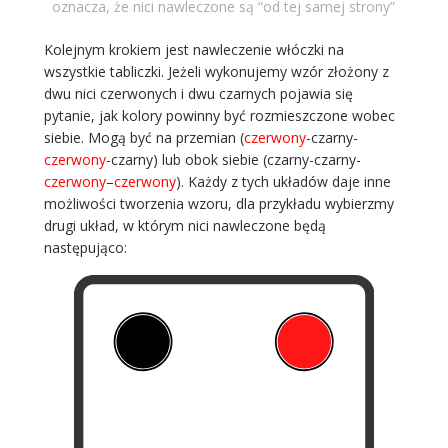
oznacza, że nici nawleczone są “od tej samej strony”
Kolejnym krokiem jest nawleczenie włóczki na
wszystkie tabliczki. Jeżeli wykonujemy wzór złożony z
dwu nici czerwonych i dwu czarnych pojawia się
pytanie, jak kolory powinny być rozmieszczone wobec
siebie. Mogą być na przemian (
czerwony
-czarny-
czerwony
-czarny) lub obok siebie (czarny-czarny-
czerwony
–
czerwony
). Każdy z tych układów daje inne
możliwości tworzenia wzoru, dla przykładu wybierzmy
drugi układ, w którym nici nawleczone będą
następująco: