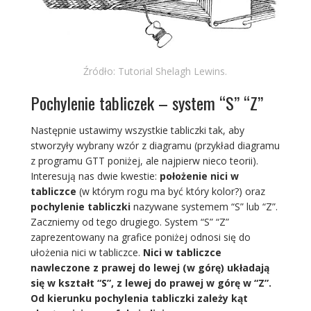
Źródło: Tutorial Shelagh Lewins.
Pochylenie tabliczek – system “S” “Z”
Następnie ustawimy wszystkie tabliczki tak, aby
stworzyły wybrany wzór z diagramu (przykład diagramu
z programu GTT poniżej, ale najpierw nieco teorii).
Interesują nas dwie kwestie:
położenie nici w
tabliczce
(w którym rogu ma być który kolor?) oraz
pochylenie tabliczki
nazywane systemem “S” lub “Z”.
Zaczniemy od tego drugiego. System “S” “Z”
zaprezentowany na grafice poniżej odnosi się do
ułożenia nici w tabliczce.
Nici w tabliczce
nawleczone z prawej do lewej (w górę) układają
się w kształt “S”, z lewej do prawej w górę w “Z”.
Od kierunku pochylenia tabliczki zależy kąt