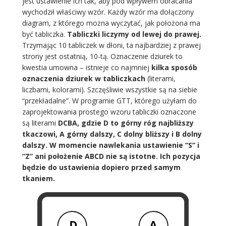
jest ustawienie ich tak, aby pod wpływem obracania
wychodził właściwy wzór. Każdy wzór ma dołączony
diagram, z którego można wyczytać, jak położona ma
być tabliczka.
Tabliczki liczymy od lewej do prawej.
Trzymając 10 tabliczek w dłoni, ta najbardziej z prawej
strony jest ostatnią, 10-tą. Oznaczenie dziurek to
kwestia umowna – istnieje co najmniej
kilka sposób
oznaczenia dziurek w tabliczkach
(literami,
liczbami, kolorami). Szczęśliwie wszystkie są na siebie
“przekładalne”. W programie GTT, którego użyłam do
zaprojektowania prostego wzoru tabliczki oznaczone
są literami
DCBA, gdzie D to górny róg najbliższy
tkaczowi, A górny dalszy, C dolny bliższy i B dolny
dalszy.
W momencie nawlekania ustawienie “S” i
“Z” ani położenie ABCD nie są istotne. Ich pozycja
będzie do ustawienia dopiero przed samym
tkaniem.