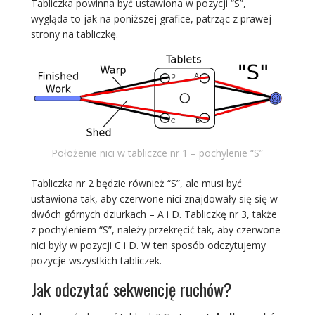
Tabliczka powinna być ustawiona w pozycji “S”,
wygląda to jak na poniższej grafice, patrząc z prawej
strony na tabliczkę.
Położenie nici w tabliczce nr 1 – pochylenie “S”
Tabliczka nr 2 będzie również “S”, ale musi być
ustawiona tak, aby czerwone nici znajdowały się się w
dwóch górnych dziurkach – A i D. Tabliczkę nr 3, także
z pochyleniem “S”, należy przekręcić tak, aby czerwone
nici były w pozycji C i D. W ten sposób odczytujemy
pozycje wszystkich tabliczek.
Jak odczytać sekwencję ruchów?