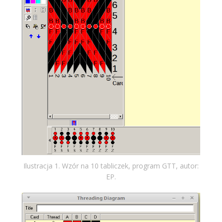
Ilustracja 1. Wzór na 10 tabliczek, program GTT, autor:
EP.