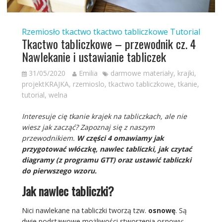
Rzemiosło
tkactwo
tkactwo tabliczkowe
Tutorial
Tkactwo tabliczkowe – przewodnik cz. 4
Nawlekanie i ustawianie tabliczek
31/05/2020
Emilia
darmowe materiały
,
krajki
,
projektKRAJKA
,
rzemioslo
,
tkactwo tabliczkowe
,
tkanie
,
tutorial
,
welna
Interesuje cię tkanie krajek na tabliczkach, ale nie
wiesz jak zacząć? Zapoznaj się z naszym
przewodnikiem.
W części 4 omawiamy jak
przygotować włóczkę, nawlec tabliczki, jak czytać
diagramy (z programu GTT) oraz ustawić tabliczki
do pierwszego wzoru.
Jak nawlec tabliczki?
Nici nawlekane na tabliczki tworzą tzw.
osnowę
. Są
dwie podstawowe możliwości stworzenia osnowy: