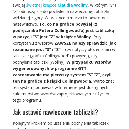
swojej
świetnej książce
Claudia Wollny
, w którym “S” i
“Z” odnoszą się do pochylenia nawleczonej tabliczki
widzianej z góry. W praktyce oznacza to odwrotne
nazewnictwo.
To, co na grafice powyżej (z
podręcznika Petera Collingwood’a) jest tabliczką
w pozycji “S” jest “Z” w książce Wollny.
Przy
korzystaniu z wzorów
ZAWSZE
należy sprawdzić, jak
rozumiane jest “S” i “Z”
– czy dotyczy ułożenia nici w
tabliczce (grafika Collingwood’a powyżej), czy
pochylenia tabliczki (Wollny).
W przypadku wzorów
wygenerowanych w programie GTT
zastosowanie ma pierwszy system “S” “Z”, czyli
ten na grafice z książki Collingwood’a.
Warto znać
ten system, ponieważ w Internecie jest dostępnych
całe mnóstwo wzorów zaprojektowanych z użyciem
tego programu.
Jak ustawić nawleczone tabliczki?
Kolejnym krokiem po ustaleniu pochylenia tabliczek