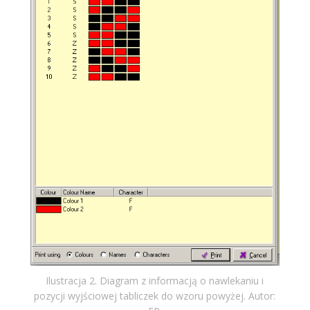
Ilustracja 2. Diagram z informacją o nawlekaniu i
pozycji wyjściowej tabliczek do wzoru powyżej. Autor: