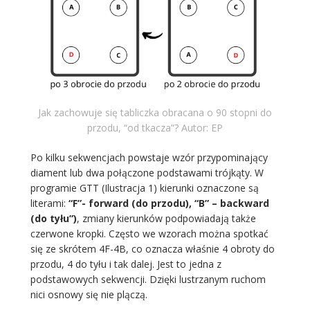
Jak zachowuje się tabliczka obracana o 90 stopni do
przodu, “od tkacza”? Autor: EP
Po kilku sekwencjach powstaje wzór przypominający
diament lub dwa połączone podstawami trójkąty. W
programie GTT (Ilustracja 1) kierunki oznaczone są
literami:
“F”- forward (do przodu), “B” – backward
(do tyłu”)
, zmiany kierunków podpowiadają także
czerwone kropki. Często we wzorach można spotkać
się ze skrótem 4F-4B, co oznacza właśnie 4 obroty do
przodu, 4 do tyłu i tak dalej. Jest to jedna z
podstawowych sekwencji. Dzięki lustrzanym ruchom
nici osnowy się nie plączą.