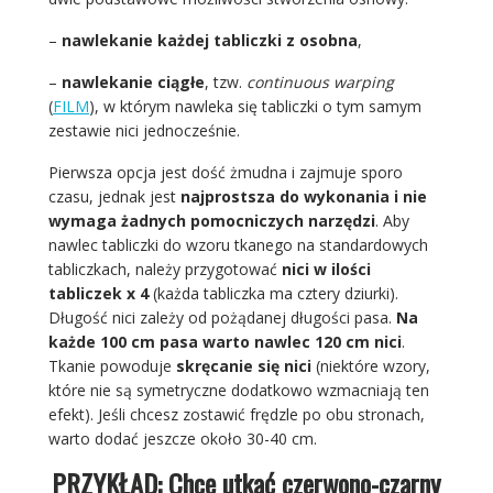
–
nawlekanie każdej tabliczki z osobna
,
–
nawlekanie ciągłe
, tzw.
continuous warping
(
FILM
)
, w którym nawleka się tabliczki o tym samym
zestawie nici jednocześnie.
Pierwsza opcja jest dość żmudna i zajmuje sporo
czasu, jednak jest
najprostsza do wykonania i nie
wymaga żadnych pomocniczych narzędzi
. Aby
nawlec tabliczki do wzoru tkanego na standardowych
tabliczkach, należy przygotować
nici w ilości
tabliczek x 4
(każda tabliczka ma cztery dziurki).
Długość nici zależy od pożądanej długości pasa.
Na
każde 100 cm pasa warto nawlec 120 cm nici
.
Tkanie powoduje
skręcanie się nici
(niektóre wzory,
które nie są symetryczne dodatkowo wzmacniają ten
efekt). Jeśli chcesz zostawić frędzle po obu stronach,
warto dodać jeszcze około 30-40 cm.
PRZYKŁAD: Chcę utkać czerwono-czarny