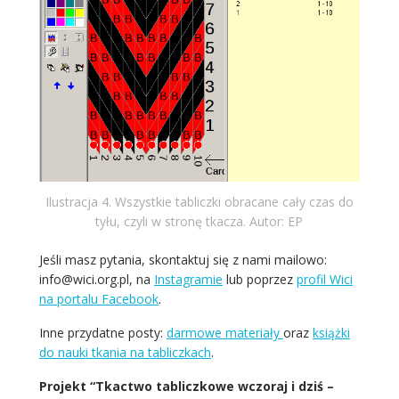
Ilustracja 4. Wszystkie tabliczki obracane cały czas do
tyłu, czyli w stronę tkacza. Autor: EP
Jeśli masz pytania, skontaktuj się z nami mailowo:
info@wici.org.pl, na
Instagramie
lub poprzez
profil Wici
na portalu Facebook
.
Inne przydatne posty:
darmowe materiały
oraz
książki
do nauki tkania na tabliczkach
.
Projekt “Tkactwo tabliczkowe wczoraj i dziś –