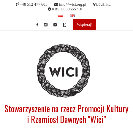
Skip
+48 512 477 605
info@wici.org.pl
Łódź, PL
to
KRS: 0000655710
content
Wspieraj!
Stowarzyszenie na rzecz Promocji Kultury
i Rzemiosł Dawnych "Wici"