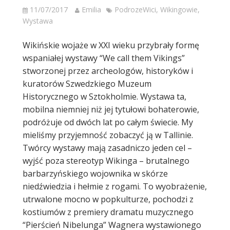
11/07/2017
Emilia
PodrozeWici
,
Wikingowie
,
Wystawa
Wikińskie wojaże w XXI wieku przybrały formę
wspaniałej wystawy “We call them Vikings”
stworzonej przez archeologów, historyków i
kuratorów Szwedzkiego Muzeum
Historycznego w Sztokholmie. Wystawa ta,
mobilna niemniej niż jej tytułowi bohaterowie,
podróżuje od dwóch lat po całym świecie. My
mieliśmy przyjemność zobaczyć ją w Tallinie.
Twórcy wystawy mają zasadniczo jeden cel –
wyjść poza stereotyp Wikinga – brutalnego
barbarzyńskiego wojownika w skórze
niedźwiedzia i hełmie z rogami. To wyobrażenie,
utrwalone mocno w popkulturze, pochodzi z
kostiumów z premiery dramatu muzycznego
“Pierścień Nibelunga” Wagnera wystawionego