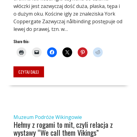
włóczki jest zazwyczaj dość duża, płaska, tępa i
o dużym oku. Kościne igły ze znaleziska York
Coppergate Zazwyczaj nålbinding postępuje od
lewej do prawej, tzn. w…
Share this:
CZYTAJ DALEJ
Muzeum
Podróże
Wikingowie
Hełmy z rogami to mit, czyli relacja z
wystawy “We call them Vikings”