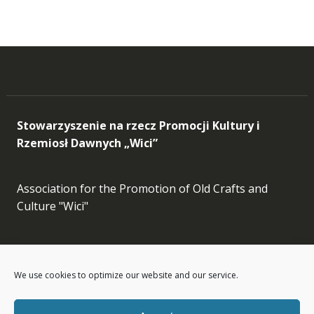
Stowarzyszenie na rzecz Promocji Kultury i
Rzemiosł Dawnych „Wici”
Association for the Promotion of Old Crafts and
Culture "Wici"
Facebook
Instagram
LinkedIn
Etsy
We use cookies to optimize our website and our service.
info[at]wici.org.pl