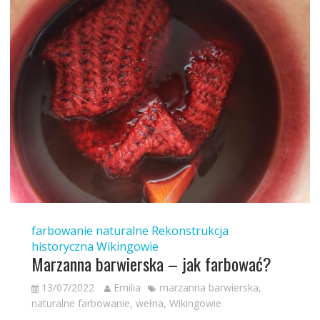
farbowanie naturalne
Rekonstrukcja
historyczna
Wikingowie
Marzanna barwierska – jak farbować?
13/07/2022
Emilia
marzanna barwierska
,
naturalne farbowanie
,
wełna
,
Wikingowie