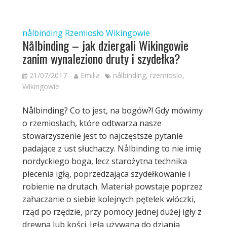
nålbinding
Rzemiosło
Wikingowie
Nålbinding – jak dziergali Wikingowie
zanim wynaleziono druty i szydełka?
21/07/2017
Emilia
nålbinding
,
rzemioslo
,
Wikingowie
Nålbinding? Co to jest, na bogów?! Gdy mówimy
o rzemiosłach, które odtwarza nasze
stowarzyszenie jest to najczęstsze pytanie
padające z ust słuchaczy. Nålbinding to nie imię
nordyckiego boga, lecz starożytna technika
plecenia igłą, poprzedzająca szydełkowanie i
robienie na drutach. Materiał powstaje poprzez
zahaczanie o siebie kolejnych pętelek włóczki,
rząd po rzędzie, przy pomocy jednej dużej igły z
drewna lub kości. Igła używana do dziania