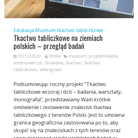
Edukacja
Muzeum
tkactwo tabliczkowe
Tkactwo tabliczkowe na ziemiach
polskich – przegląd badań
05/12/2020
Emilia
muzeum
,
projektKRAJKA
,
średniowiecze
,
Słowianie
,
tkactwo
,
tkactwo
tabliczkowe
,
Wikingowie
Podsumowując roczny projekt “Tkactwo
tabliczkowe wczoraj i dziś – badania, warsztaty,
monografia”, przedstawiamy Wam krótkie
omówienie i zestawienie znalezisk tkactwa
tabliczkowego z terenów Polski. Jest to umowna
granica geograficzna zastosowana po to, aby
skupić się na znaleziskach z tych terenów oraz