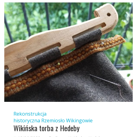
Rekonstrukcja
historyczna
Rzemiosło
Wikingowie
Wikińska torba z Hedeby