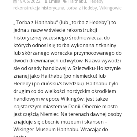
18/06/2022
Emilia
Haithabu
,
Hedeby
,
rekonstrukcja historyczna
,
torba z Hedeby
,
Wikingowie
„Torba z Haithabu” (lub „torba z Hedeby”) to
jedna z nazw w świecie rekonstrukcji
historycznej wczesnego średniowiecza, do
których odnosi się torba wykonana z tkaniny
lub skórzanego woreczka przymocowanego do
dwóch drewnianych uchwytów. Nazwa wywodzi
się od osady handlowej w Szlezwiku-Holsztynie
znanej jako Haithabu (po niemiecku) lub
Hedeby (po duńsku/szwedzku). Haithabu było
drugim co do wielkości nordyckim ośrodkiem
handlowym w epoce Wikingów, jest także
najstarszym miastem w Danii. Obecnie miasto
jest częścią Niemiec. Na terenach dawnej osoby
znajduje się obecnie muzeum i skansen –
Wikinger Museum Haithabu. Wracając do
torby…