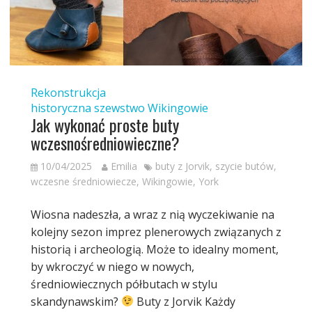
Rekonstrukcja
historyczna
szewstwo
Wikingowie
Jak wykonać proste buty
wczesnośredniowieczne?
10/04/2025
Emilia
buty z Jorvik
,
szycie butów
,
wczesne średniowiecze
,
Wikingowie
,
York
Wiosna nadeszła, a wraz z nią wyczekiwanie na
kolejny sezon imprez plenerowych związanych z
historią i archeologią. Może to idealny moment,
by wkroczyć w niego w nowych,
średniowiecznych półbutach w stylu
skandynawskim?
Buty z Jorvik Każdy