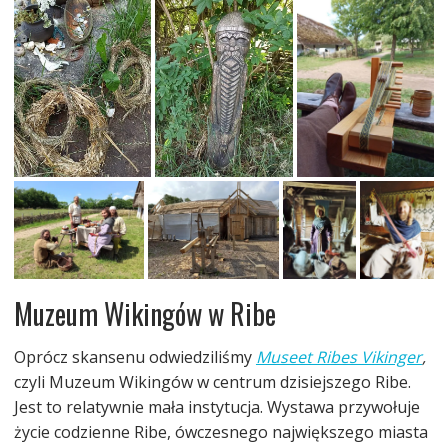
Muzeum Wikingów w Ribe
Oprócz skansenu odwiedziliśmy
Museet Ribes Vikinger
,
czyli Muzeum Wikingów w centrum dzisiejszego Ribe.
Jest to relatywnie mała instytucja. Wystawa przywołuje
życie codzienne Ribe, ówczesnego największego miasta