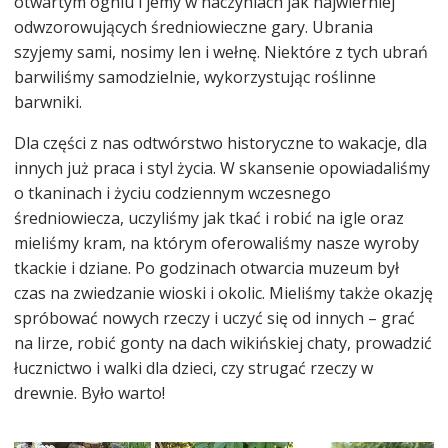
otwartym ogniu i jemy w naczyniach jak najwierniej
odwzorowujących średniowieczne gary. Ubrania
szyjemy sami, nosimy len i wełnę. Niektóre z tych ubrań
barwiliśmy samodzielnie, wykorzystując roślinne
barwniki.
Dla części z nas odtwórstwo historyczne to wakacje, dla
innych już praca i styl życia. W skansenie opowiadaliśmy
o tkaninach i życiu codziennym wczesnego
średniowiecza, uczyliśmy jak tkać i robić na igle oraz
mieliśmy kram, na którym oferowaliśmy nasze wyroby
tkackie i dziane. Po godzinach otwarcia muzeum był
czas na zwiedzanie wioski i okolic. Mieliśmy także okazję
spróbować nowych rzeczy i uczyć się od innych – grać
na lirze, robić gonty na dach wikińskiej chaty, prowadzić
łucznictwo i walki dla dzieci, czy strugać rzeczy w
drewnie. Było warto!