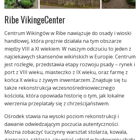
Ribe VikingeCenter
Centrum Wikingów w Ribe nawiązuje do osady i wioski
handlowej, która prężnie działała na tym obszarze
między VIII a XI wiekiem. W naszym odczuciu to jeden z
najciekawych skansenów wikińskich w Europie. Centrum
jest rozległe, przedstawia etapy rozwoju psady – rynek i
port z VIII wieku, miasteczko z IX wieku, oraz farmę z
końca X wieku z żywym inwentarzem. Znajduje się tu
także rekonstrukcja wczesnośredniowiecznego
kościoła, która opowiada historię o tym, jak lokalne
wierzenia przeplatały się z chrześcijaństwem.
Ośrodek stawia na wysoki poziom rekonstrukcji i
dawanie odwiedzającym poczucia autentyczności.
Można zobaczyć tuczynny warsztat stolarza, kowala,
garncarza, szklarza, czy wziąć udział w budowaniu chaty