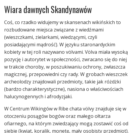
Wiara dawnych Skandynawów
Coś, co rzadko widujemy w skansenach wikińskich to
rozbudowane miejsca związane z wiedźmami
(wieszczkami, zielarkami, wiedzącymi, czyli
posiadającymi mądrość). W języku staronardyckim
kobiety w tej roli nazywano völvami. Völva miała wysoką
pozycję i autorytet w społeczności, zwracano się do niej
w trakcie choroby, w poszukiwaniu ochrony, zwłaszcza
magicznej, przepowiedni czy rady. W grobach wieszczek
archeolodzy znajdowali przedmioty, takie jak różdżki
(bardzo charakterystyczne), nasiona o właściwościach
halucynogennych i afrodyzjaki.
W Centrum Wikingów w Ribe chata völvy znajduje się w
otoczeniu posągów bogów oraz małego ołtarza
ofiarnego, na którym zwiedzający mogą zostawić coś od
siebie (kwiat, koralik, monetę, mały osobisty przedmiot).