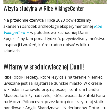
Wizyta studyjna w Ribe VikingeCenter
Na przełomie czerwca i lipca 2023 odwiedziliśmy
skansen i ośrodek archeologii eksperymentalnej
Ribe
VikingeCenter
w południowo-zachodniej Danii.
Spędziliśmy tam ponad tydzień, przywieźliśmy mnóstwo
inspiracji i wrażeń, które trudno opisać w kilku
zdaniach.
Witamy w średniowiecznej Danii!
Ribe (obok Hedeby, które leży dziś na terenie Niemiec)
uważane jest za najstarsze duńskie miasto. W okresie
wikińskim stanowiło prężną osadę i centrum handlu.
Miasteczko leży nad rzeką, która wpada do Zatoki Fanø
na Morzu Północnym, przez którą docierały tutaj statki
handlowe z Anglii, Skandynawii i Niderlandów. Dotarli tu