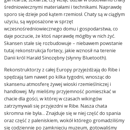
średniowiecznymi materiałami i technikami. Naprawdę
sporo się dzieje pod kątem rzemiosł. Chaty są w ciągłym
użyciu, są wyposażone w sprzęt
wczesnośredniowiecznego domu i gospodarstwa, co
daje poczucie, że ktoś naprawdę mógłby w nich żyć.
Skansen stale się rozbudowuje – niebawem powstanie
tutaj rekonstrukcja fortecy, jakie wznosił na terenie
Danii król Harald Sinozębny (słynny Bluetooth).
Rekonstruktorzy z całej Europy przyjeżdżają do Ribe i
spędzają tam nawet po kilka tygodni, wnosząc do
skansenu atmosferę żywej wioski rzemieślniczej i
handlowej. My mieliśmy przyjemność pomieszkać w
chacie dla gości, w której w czasach wikingów
zatrzymywali się przyjezdni w Ribe. Nasza chata
skromna nie była… Znajduje się w niej część do spania
oraz część z paleniskiem, wokół którego gromadziliśmy
się codziennie po zamknięciu muzeum, gotowaliśmy