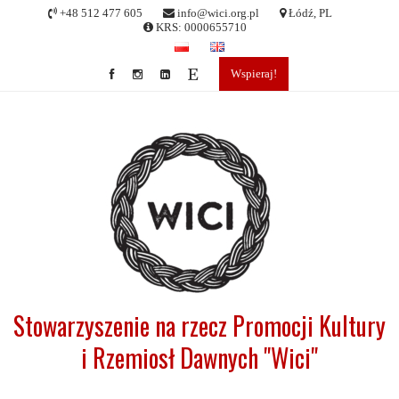
Skip
+48 512 477 605
info@wici.org.pl
Łódź, PL
to
KRS: 0000655710
content
Wspieraj!
Stowarzyszenie na rzecz Promocji Kultury
i Rzemiosł Dawnych "Wici"