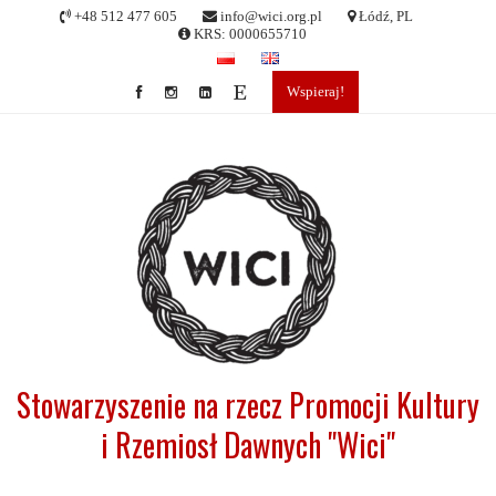
Skip
+48 512 477 605
info@wici.org.pl
Łódź, PL
to
KRS: 0000655710
content
Wspieraj!
Stowarzyszenie na rzecz Promocji Kultury
i Rzemiosł Dawnych "Wici"