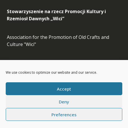
Stowarzyszenie na rzecz Promocji Kultury i
Rzemiosł Dawnych „Wici”
Association for the Promotion of Old Crafts and
Culture "Wici"
Facebook
Instagram
LinkedIn
Etsy
We use cookies to optimize our website and our service.
info[at]wici.org.pl
Accept
Deny
Preferences
Wici © All Rights Reserved