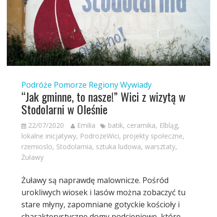
Podróże
Pomorze
Regiony
Wywiady
“Jak gminne, to nasze!” Wici z wizytą w
Stodolarni w Oleśnie
22/07/2020
Emilia
batik
,
ceramika
,
Elbląg
,
lokalne inicjatywy
,
PodrozeWici
,
projekty społeczne
,
rzemioslo
,
Stodolarnia
,
sztuka ludowa
,
warsztaty
,
Żuławy
Żuławy są naprawdę malownicze. Pośród
urokliwych wiosek i lasów można zobaczyć tu
stare młyny, zapomniane gotyckie kościoły i
charakterystyczne domy podcieniowe, które