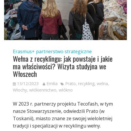
Erasmus+
partnerstwo strategiczne
Wełna z recyklingu: jak powstaje i jakie
ma właściwości? Wizyta studyjna we
Włoszech
13/12/2023
Emilia
Prato
,
recykling
,
welna
,
Włochy
,
włókiennictwo
,
włókno
W 2023 r. partnerzy projektu Tecofash, w tym
nasze Stowarzyszenie, odwiedzili Prato (w
Toskanii), miasto znane ze swojej wieloletniej
tradycji i specjalizacji w recyklingu wełny.