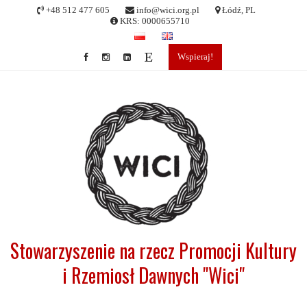
Skip
+48 512 477 605
info@wici.org.pl
Łódź, PL
to
KRS: 0000655710
content
Wspieraj!
Stowarzyszenie na rzecz Promocji Kultury
i Rzemiosł Dawnych "Wici"