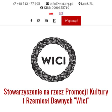
Skip
+48 512 477 605
info@wici.org.pl
Łódź, PL
to
KRS: 0000655710
content
Wspieraj!
Stowarzyszenie na rzecz Promocji Kultury
i Rzemiosł Dawnych "Wici"