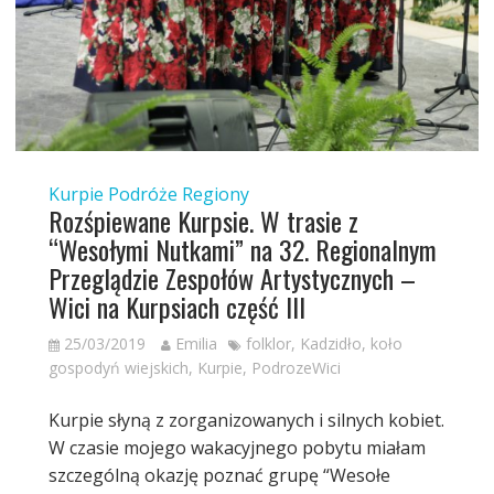
Kurpie
Podróże
Regiony
Rozśpiewane Kurpsie. W trasie z
“Wesołymi Nutkami” na 32. Regionalnym
Przeglądzie Zespołów Artystycznych –
Wici na Kurpsiach część III
25/03/2019
Emilia
folklor
,
Kadzidło
,
koło
gospodyń wiejskich
,
Kurpie
,
PodrozeWici
Kurpie słyną z zorganizowanych i silnych kobiet.
W czasie mojego wakacyjnego pobytu miałam
szczególną okazję poznać grupę “Wesołe