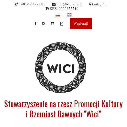
Skip
+48 512 477 605
info@wici.org.pl
Łódź, PL
to
KRS: 0000655710
content
Wspieraj!
Stowarzyszenie na rzecz Promocji Kultury
i Rzemiosł Dawnych "Wici"