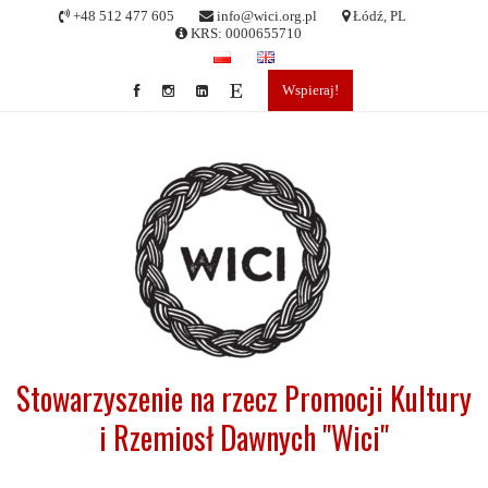
Skip
+48 512 477 605
info@wici.org.pl
Łódź, PL
to
KRS: 0000655710
content
Wspieraj!
Stowarzyszenie na rzecz Promocji Kultury
i Rzemiosł Dawnych "Wici"