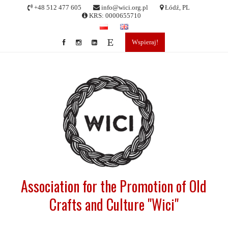
Skip
+48 512 477 605
info@wici.org.pl
Łódź, PL
to
KRS: 0000655710
content
Wspieraj!
Association for the Promotion of Old
Crafts and Culture "Wici"